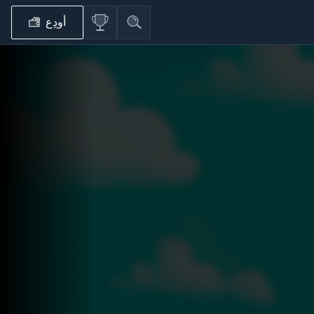
أودِع