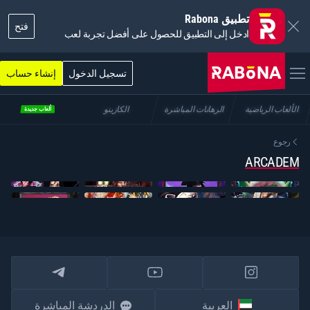
تطبيق Rabona
فتح
ادخل إلى التطبيق للحصول على أفضل تجربة لعب
تسجيل الدخول
إنشاء حساب
الألعاب الرياضية
الرهانات المباشرة
الكازينو
DUELTY
ألعاب جديدة
رجوع
ARCADEM
العربية
الدردشة المباشرة