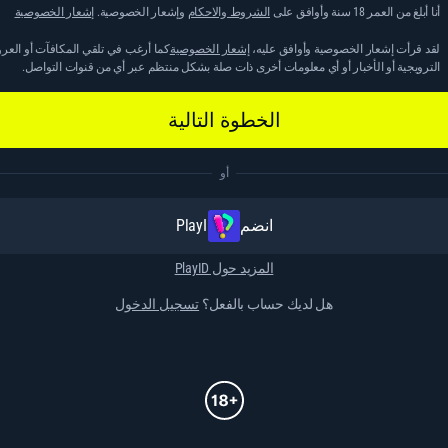
أنا أبلغ من العمر 18 سنة وأوافق على
الشروط والاحكام
وإشعار الخصوصية.
إشعار الخصوصية
لقد قرأت إشعار الخصوصية وأوافق عليه،
إشعار الخصوصية
كما أرغب في تلقي المكافآت أو الع
الترويجية أو الأخبار أو أي معلومات أخرى ذات صلة بشكل منتظم عبر أي من قنوات التواصل.
الخطوة التالية
أو
انضم مع PlayID
المزيد حول PlayID
هل لديك حساب بالفعل؟
تسجيل الدخول