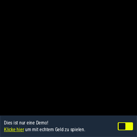
Dies ist nur eine Demo!
Klicke hier
um mit echtem Geld zu spielen.