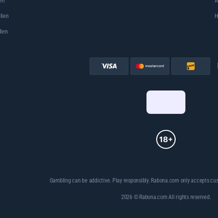
en
A
llen
H
llen
Gambling can be addictive. Play responsibly. Rabona.com only accepts cus
2026 © Rabona.com All rights reserved.