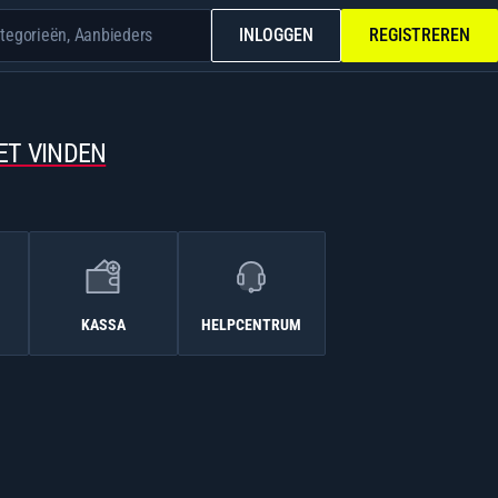
ategorieën, Aanbieders
INLOGGEN
REGISTREREN
ET VINDEN
KASSA
HELPCENTRUM