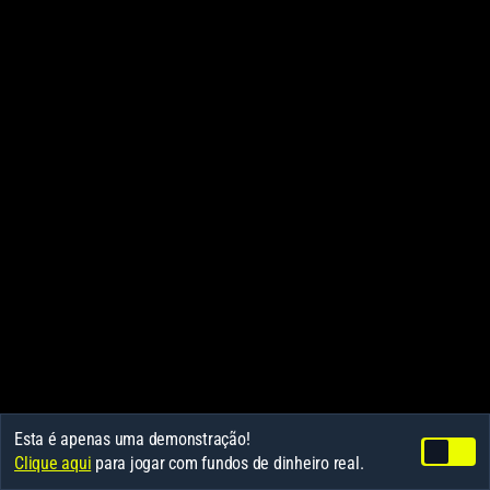
Esta é apenas uma demonstração!
Clique aqui
para jogar com fundos de dinheiro real.