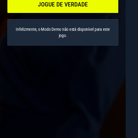
JOGUE DE VERDADE
Infelizmente, o Modo Demo não está disponível para este
jogo.