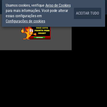
Usamos cookies, verifique
Aviso de Cookies
para mais informações. Você pode alterar
ACEITAR TUDO
essas configurações em
Configurações de cookies