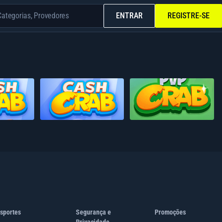
Categorias, Provedores
ENTRAR
REGISTRE-SE
R
JOGAR
JOGAR
sportes
Segurança e
Promoções