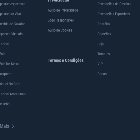
Privacidade
postas esportivas
Promoções de Cassino
Aviso de Privacidade
postas ao Vivo
Promoções Esportivas
Jogo Responsável
orrida de Cavalos
Desafios
Aviso de Cookies
sportes Virtuais
Coleções
utebol
Loja
ênis
Torneios
Termos e Condições
ênis De Mesa
VIP
asquete
Copas
óquei No Gelo
utebol Americano
eisebol
Mais