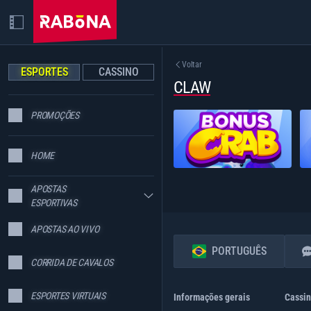
Voltar
ESPORTES
CASSINO
CLAW
PROMOÇÕES
JOGAR
HOME
APOSTAS
ESPORTIVAS
APOSTAS AO VIVO
PORTUGUÊS
CORRIDA DE CAVALOS
ESPORTES VIRTUAIS
Informações gerais
Cassi