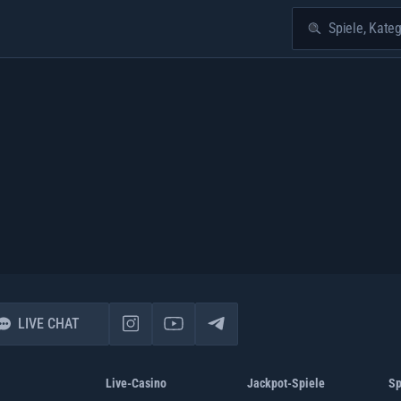
Spiele, Kateg
LIVE CHAT
Live-Casino
Jackpot-Spiele
Sp