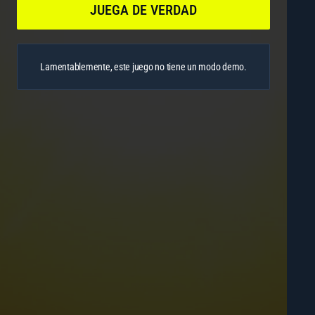
JUEGA DE VERDAD
Lamentablemente, este juego no tiene un modo demo.