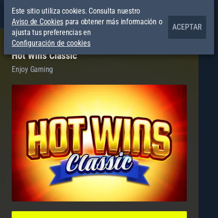
Este sitio utiliza cookies. Consulta nuestro
Aviso de Cookies
para obtener más información o
ACEPTAR
ajusta tus preferencias en
Configuración de cookies
Hot Wins Classic
Enjoy Gaming