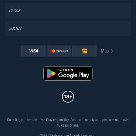
PAGOS
SOCIOS
Más
Gambling can be addictive. Play responsibly. Rabona.com only accepts customers over
18 years of age.
2026 © Rabona.com All rights reserved.