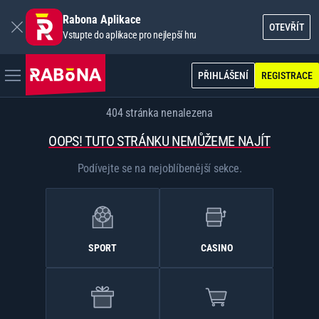
Rabona Aplikace
OTEVŘÍT
Vstupte do aplikace pro nejlepší hru
PŘIHLÁŠENÍ
REGISTRACE
404 stránka nenalezena
OOPS! TUTO STRÁNKU NEMŮŽEME NAJÍT
Podívejte se na nejoblíbenější sekce.
SPORT
CASINO