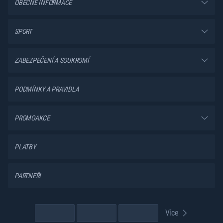
OBECNÉ INFORMACE
SPORT
ZABEZPEČENÍ A SOUKROMÍ
PODMÍNKY A PRAVIDLA
PROMOAKCE
PLATBY
PARTNEŘI
Více