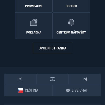
PROMOAKCE
OBCHOD
POKLADNA
CENTRUM NÁPOVĚDY
ÚVODNÍ STRÁNKA
ČEŠTINA
LIVE CHAT