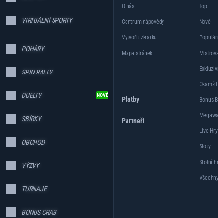
O nás
Top
VIRTUÁLNÍ SPORTY
Centrum nápovědy
Nové
Vytvořit zkratku
Populár
POHÁRY
Mapa stránek
Mistrovs
Exkluziv
SPIN RALLY
Okamžit
DUELTY
NOVÉ
Platby
Bonus B
Megawa
SBÍRKY
Partneři
Live Hry
OBCHOD
Sloty
Stolní h
VÝZVY
Všechny
TURNAJE
BONUS CRAB