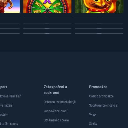
port
Zabezpečení a
Promoakce
soukromí
ázková kancelář
Casino promoakce
Ochrana osobních údajů
ive sázení
Sportovní promoakce
Zodpovědné hraní
ostihy
Výzvy
Oznámení o cookie
irtuální sporty
Sbírky