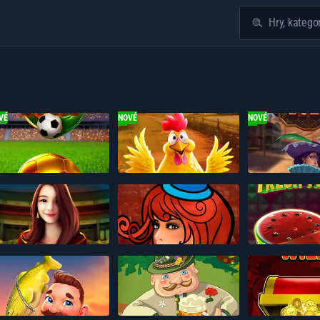
Hry, katego
VÉ
NOVÉ
NOVÉ
HRAJTE
HRAJTE
HRAJ
HRAJTE
HRAJTE
HRAJ
HRAJTE
HRAJTE
HRAJ