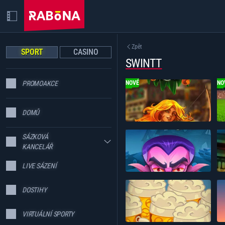
Zpět
SPORT
CASINO
SWINTT
PROMOAKCE
NOVÉ
NO
HRAJTE
DOMŮ
SÁZKOVÁ
HRAJTE
KANCELÁŘ
LIVE SÁZENÍ
DOSTIHY
HRAJTE
VIRTUÁLNÍ SPORTY