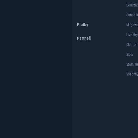
Exkluziv
Bonus B
Platby
Megawa
Live Hry
Partneři
Okamžit
Sloty
Stolní h
Všechny