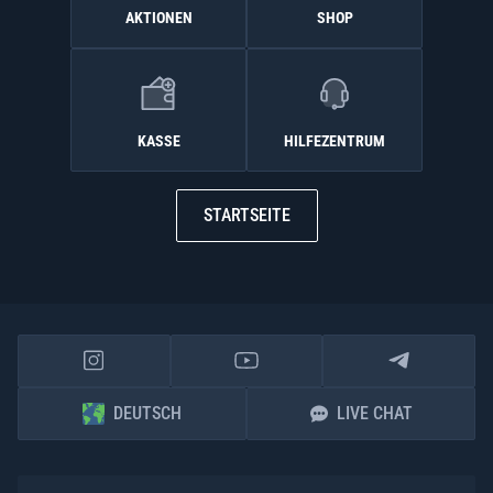
AKTIONEN
SHOP
KASSE
HILFEZENTRUM
STARTSEITE
DEUTSCH
LIVE CHAT