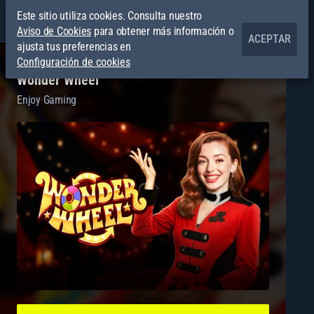
Este sitio utiliza cookies. Consulta nuestro
Aviso de Cookies
para obtener más información o
ACEPTAR
ajusta tus preferencias en
Configuración de cookies
Wonder Wheel
Enjoy Gaming