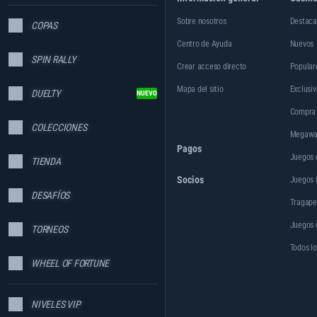
Sobre nosotros
Destaca
COPAS
Centro de Ayuda
Nuevos
SPIN RALLY
Crear acceso directo
Popular
Mapa del sitio
Exclusiv
DUELTY
NUEVO
Compra 
COLECCIONES
Megawa
Pagos
Juegos 
TIENDA
Socios
Juegos 
DESAFÍOS
Tragape
Juegos 
TORNEOS
Todos lo
WHEEL OF FORTUNE
NIVELES VIP