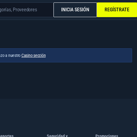
gorías, Proveedores
INICIA SESIÓN
REGÍSTRATE
tazo a nuestro
Casino sección
eportes
Seguridad y
Promociones