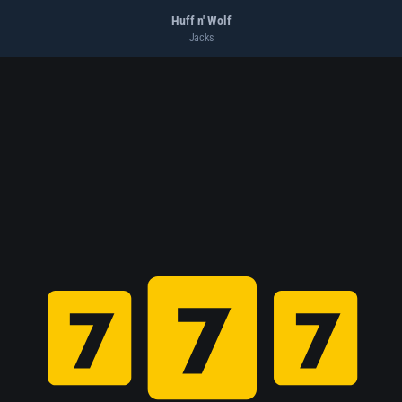
Huff n' Wolf
Jacks