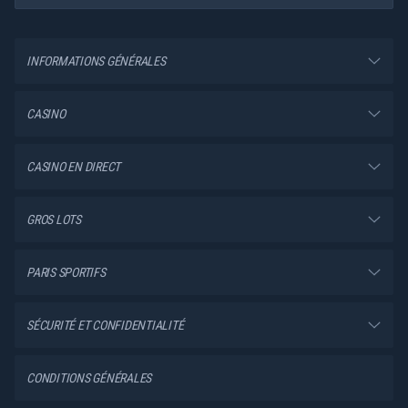
INFORMATIONS GÉNÉRALES
CASINO
CASINO EN DIRECT
GROS LOTS
PARIS SPORTIFS
SÉCURITÉ ET CONFIDENTIALITÉ
CONDITIONS GÉNÉRALES