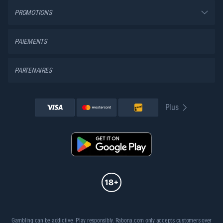
PROMOTIONS
PAIEMENTS
PARTENAIRES
Plus
Gambling can be addictive. Play responsibly. Rabona.com only accepts customers over