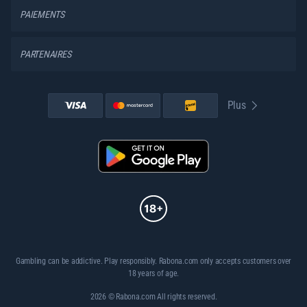
PAIEMENTS
PARTENAIRES
Plus
Gambling can be addictive. Play responsibly. Rabona.com only accepts customers over
18 years of age.
2026 © Rabona.com All rights reserved.