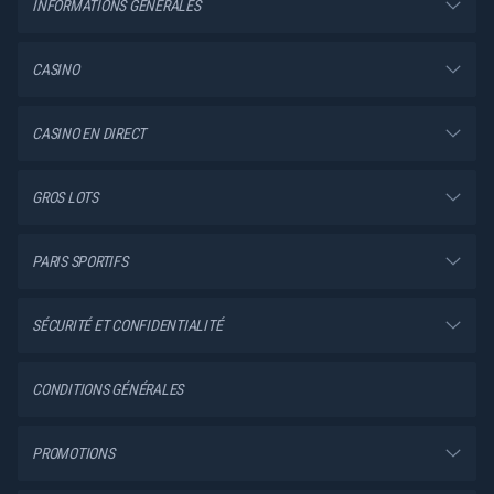
INFORMATIONS GÉNÉRALES
CASINO
CASINO EN DIRECT
GROS LOTS
PARIS SPORTIFS
SÉCURITÉ ET CONFIDENTIALITÉ
CONDITIONS GÉNÉRALES
PROMOTIONS