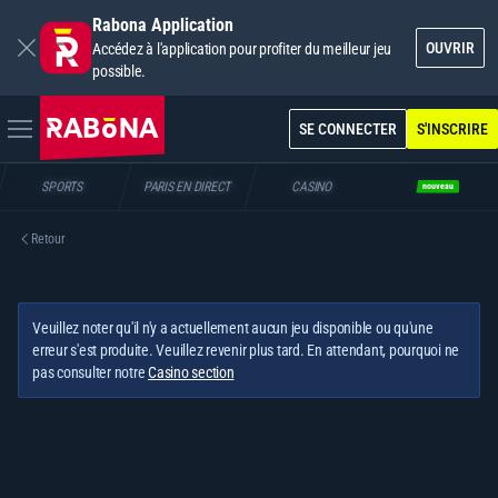
Rabona Application
OUVRIR
Accédez à l'application pour profiter du meilleur jeu
possible.
SE CONNECTER
S'INSCRIRE
SPORTS
PARIS EN DIRECT
CASINO
DUELTY
nouveau
Retour
Veuillez noter qu'il n'y a actuellement aucun jeu disponible ou qu'une
erreur s'est produite. Veuillez revenir plus tard. En attendant, pourquoi ne
pas consulter notre
Casino section