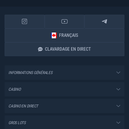
FRANÇAIS
CLAVARDAGE EN DIRECT
INFORMATIONS GÉNÉRALES
CASINO
CASINO EN DIRECT
GROS LOTS