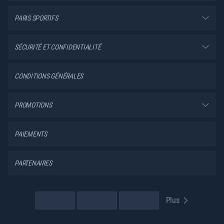
PARIS SPORTIFS
SÉCURITÉ ET CONFIDENTIALITÉ
CONDITIONS GÉNÉRALES
PROMOTIONS
PAIEMENTS
PARTENAIRES
Plus