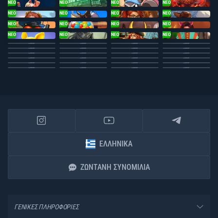
NΈΟ
NΈΟ
NΈΟ
NΈΟ
NΈΟ
NΈΟ
NΈΟ
NΈΟ
NΈΟ
NΈΟ
NΈΟ
NΈΟ
NΈΟ
NΈΟ
NΈΟ
NΈΟ
ΕΛΛΗΝΙΚΆ
ΖΩΝΤΑΝΉ ΣΥΝΟΜΙΛΊΑ
ΓΕΝΙΚΈΣ ΠΛΗΡΟΦΟΡΊΕΣ