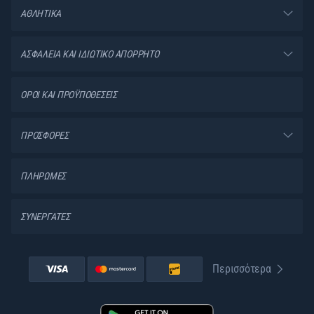
ΑΘΛΗΤΙΚΆ
ΑΣΦΆΛΕΙΑ ΚΑΙ ΙΔΙΩΤΙΚΌ ΑΠΌΡΡΗΤΟ
ΌΡΟΙ ΚΑΙ ΠΡΟΫΠΟΘΈΣΕΙΣ
ΠΡΟΣΦΟΡΈΣ
ΠΛΗΡΩΜΈΣ
ΣΥΝΕΡΓΆΤΕΣ
Περισσότερα