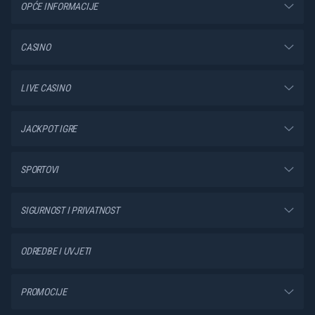
OPĆE INFORMACIJE
CASINO
LIVE CASINO
JACKPOT IGRE
SPORTOVI
SIGURNOST I PRIVATNOST
ODREDBE I UVJETI
PROMOCIJE