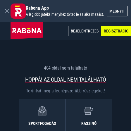
Rabona App
MEGNYIT
A legjobb játékélményhez töltsd le az alkalmazást.
BEJELENTKEZÉS
REGISZTRÁCIÓ
404 oldal nem található
HOPPÁ! AZ OLDAL NEM TALÁLHATÓ
Tekintsd meg a legnépszerűbb részlegeket!
SPORTFOGADÁS
KASZINÓ