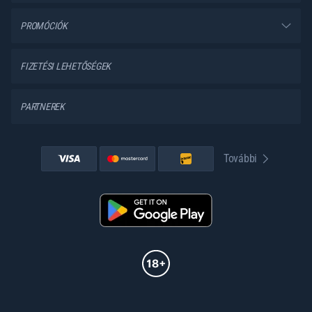
PROMÓCIÓK
FIZETÉSI LEHETŐSÉGEK
PARTNEREK
További