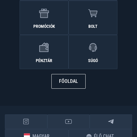
PROMÓCIÓK
BOLT
PÉNZTÁR
SÚGÓ
FŐOLDAL
MAGYAR
ÉLŐ CHAT