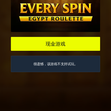
现金游戏
很遗憾，该游戏不支持试玩。