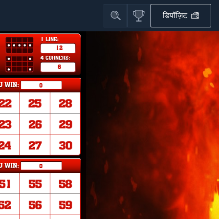
डिपॉज़िट