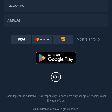
PAGAMENTI
PARTNER
Mostra altro
Gambling can be addictive. Play responsibly. Rabona.com only accepts customers over
18 years of age.
2026 © Rabona.com All rights reserved.