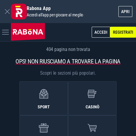
Rabona App
APRI
Accedi all'app per giocare al meglio
ACCEDI
REGISTRATI
404 pagina non trovata
OPS! NON RIUSCIAMO A TROVARE LA PAGINA
Scopri le sezioni più popolari.
SPORT
CASINÒ