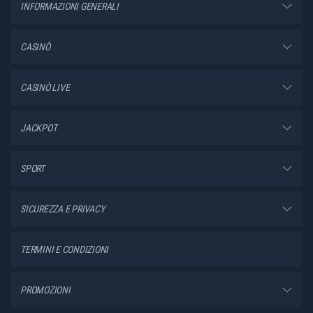
INFORMAZIONI GENERALI
CASINÒ
CASINÒ LIVE
JACKPOT
SPORT
SICUREZZA E PRIVACY
TERMINI E CONDIZIONI
PROMOZIONI