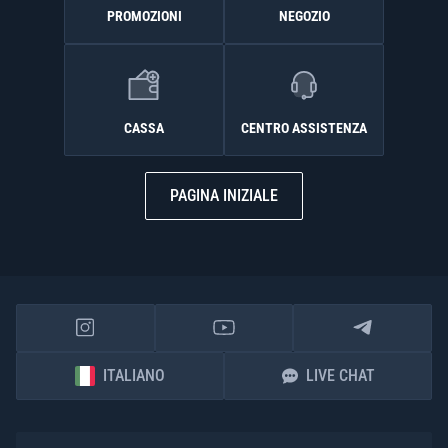
PROMOZIONI
NEGOZIO
CASSA
CENTRO ASSISTENZA
PAGINA INIZIALE
ITALIANO
LIVE CHAT