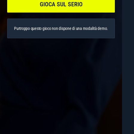
GIOCA SUL SERIO
Purtroppo questo gioco non dispone di una modalità demo.