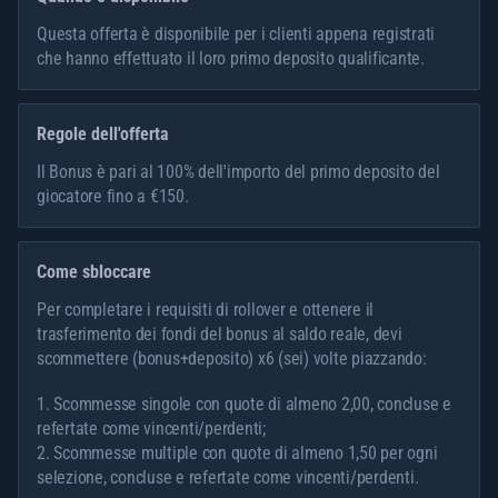
Questa offerta è disponibile per i clienti appena registrati
che hanno effettuato il loro primo deposito qualificante.
Regole dell'offerta
Il Bonus è pari al 100% dell'importo del primo deposito del
giocatore fino a €150.
Come sbloccare
Per completare i requisiti di rollover e ottenere il
trasferimento dei fondi del bonus al saldo reale, devi
scommettere (bonus+deposito) x6 (sei) volte piazzando:
1.
Scommesse singole con quote di almeno 2,00, concluse e
refertate come vincenti/perdenti;
2.
Scommesse multiple con quote di almeno 1,50 per ogni
selezione, concluse e refertate come vincenti/perdenti.