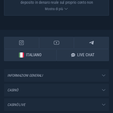
deposito in denaro reale sul proprio conto non
possono beneficiare di questa promozione.
Mostra di più
I depositi tramite Skrill o Neteller non sono
4.1.
considerati depositi qualificanti per questa
promozione.
Effettuare una richiesta di prelievo prima di ricevere
4.2.
il bonus, o qualsiasi richiesta di prelievo al momento
attiva annullerà l'idoneità al bonus stesso.
Requisiti di scommessa: i clienti provenienti da
5.
Germania, Norvegia, Finlandia, Svizzera e Austria
ITALIANO
LIVE CHAT
devono giocare l'importo del deposito e del bonus
qualificante più di cinque (5) volte, mentre i clienti di
altri paesi devono giocare l'importo del deposito e
del bonus qualificante oltre sei (6) volte con: (1)
INFORMAZIONI GENERALI
scommesse sportive singole con quota di almeno 2,0;
o (2) scommesse multiple con quota di almeno 1,5
CASINÒ
per selezione prima che i clienti possano ritirare
l'importo del loro bonus e qualsiasi vincita
corrispondente.
CASINÒ LIVE
I seguenti tipi di scommesse non verranno
6.