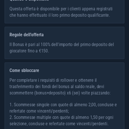
Questa offerta è disponibile per i clienti appena registrati
che hanno effettuato il loro primo deposito qualificante.
Regole dell'offerta
Il Bonus è pari al 100% dell'importo del primo deposito del
giocatore fino a €150.
Come sbloccare
Per completare i requisiti di rollover e ottenere il
trasferimento dei fondi del bonus al saldo reale, devi
scommettere (bonus+deposito) x6 (sei) volte piazzando:
1.
Scommesse singole con quote di almeno 2,00, concluse e
refertate come vincenti/perdenti;
2.
Scommesse multiple con quote di almeno 1,50 per ogni
selezione, concluse e refertate come vincenti/perdenti.