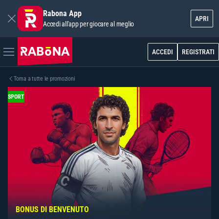
Rabona App
APRI
Accedi all'app per giocare al meglio
ACCEDI
REGISTRATI
Torna a tutte le promozioni
SPORT
BONUS DI BENVENUTO