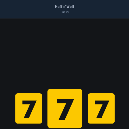
Huff n' Wolf
Jacks