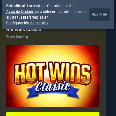
Este sitio utiliza cookies. Consulta nuestro
Aviso de Cookies
para obtener más información o
ACEPTAR
ajusta tus preferencias en
Configuración de cookies
Hot Wins Classic
Enjoy Gaming