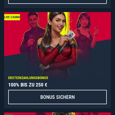
LIVE CASINO
ERSTEINZAHLUNGSBONUS
100% BIS ZU 250 €
BONUS SICHERN