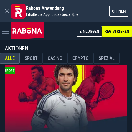
Rabona Anwendung
ÖFFNEN
Erhalte die App für das beste Spiel
EINLOGGEN
REGISTRIEREN
AKTIONEN
ALLE
SPORT
CASINO
CRYPTO
SPEZIAL
SPORT