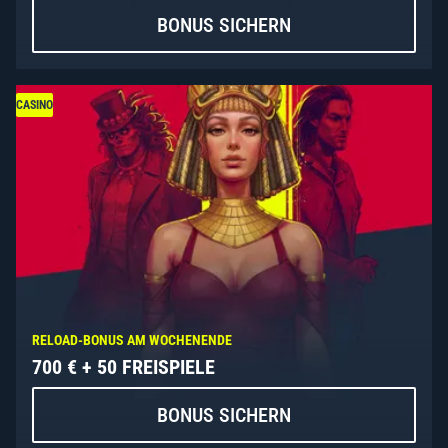
BONUS SICHERN
CASINO
RELOAD-BONUS AM WOCHENENDE
700 € + 50 FREISPIELE
BONUS SICHERN