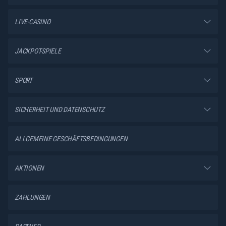
Beim Wöchentlichen Cashback
in Höhe von 15% handelt es sich, bildlich
gesprochen, um einen Art Airbag, der deinen Schaden ein wenig mindert,
LIVE-CASINO
wenn du bei den Casinospielen (nicht im Live-Casino oder bei Sportwetten)
mal eine Pechsträhne haben solltest. Also sozusagen ein passiver Bonus,
JACKPOT-SPIELE
wenn du so willst. Wenn ein Spieler den Level 3 erreicht, wird dieser Bonus
aktiviert, und je höher du aufsteigst, um weiter wird sich auch dieser Bonus
verbessern.
SPORT
Mit dem Live-Casino-Cashback
in Höhe von 25% hast du außerdem ein gutes
Mittel, um deine Verluste der vergangenen Woche im Live-Casino ein bisschen
abzufedern. Das Cashback-Geld kommt immer sicher in deinem Hauptkonto
SICHERHEIT UND DATENSCHUTZ
an.
Such dir einen Bonus aus und nimm via Live-Chat, Telefon oder E-Mail Kontakt
ALLGEMEINE GESCHÄFTSBEDINGUNGEN
zu uns auf, damit du ihn auch bekommst (und die gültigen
Geschäftsbedingungen abklären kannst, wenn du möchtest).
AKTIONEN
ZAHLUNGEN