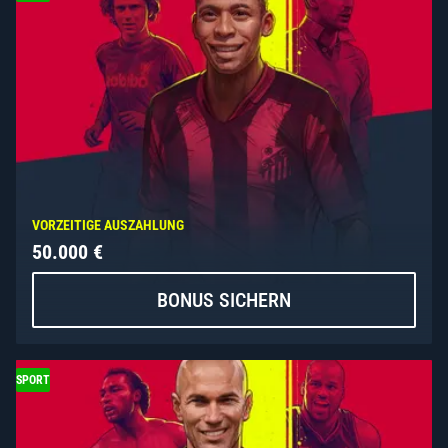
VORZEITIGE AUSZAHLUNG
50.000 €
BONUS SICHERN
SPORT