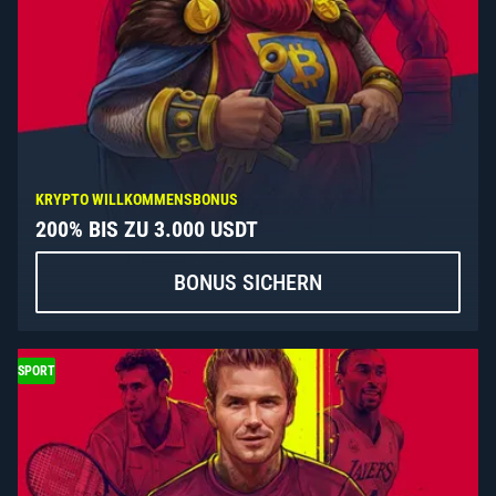
KRYPTO WILLKOMMENSBONUS
200% BIS ZU 3.000 USDT
BONUS SICHERN
SPORT