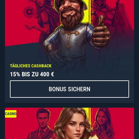
TÄGLICHES CASHBACK
15% BIS ZU 400 €
BONUS SICHERN
CASINO