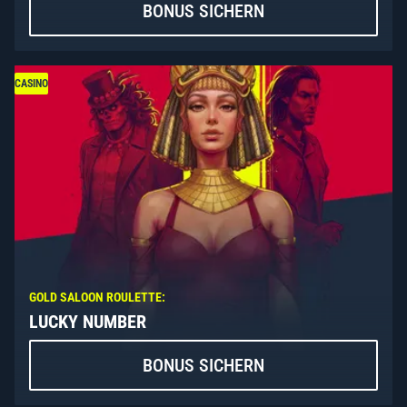
BONUS SICHERN
CASINO
GOLD SALOON ROULETTE:
LUCKY NUMBER
BONUS SICHERN