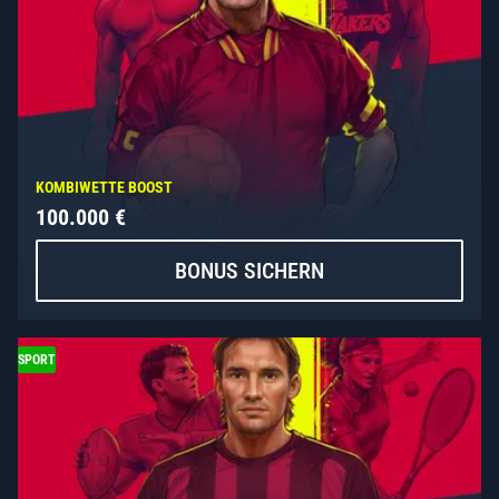
KOMBIWETTE BOOST
100.000 €
BONUS SICHERN
SPORT