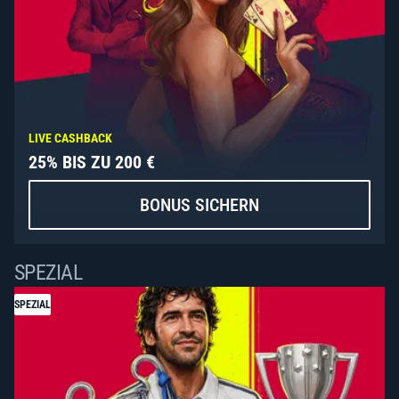
LIVE CASHBACK
25% BIS ZU 200 €
BONUS SICHERN
SPEZIAL
SPEZIAL