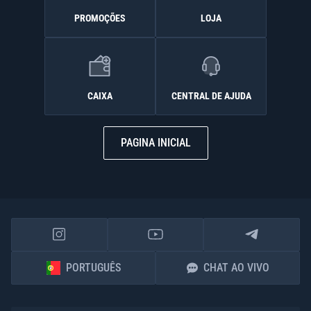
PROMOÇÕES
LOJA
CAIXA
CENTRAL DE AJUDA
PAGINA INICIAL
PORTUGUÊS
CHAT AO VIVO