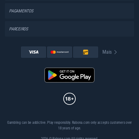
PAGAMENTOS
PARCEIROS
Mais
Gambling can be addictive. Play responsibly. Rabona.com only accepts customers over
18 years of age.
2026 © Rabona.com All rights reserved.