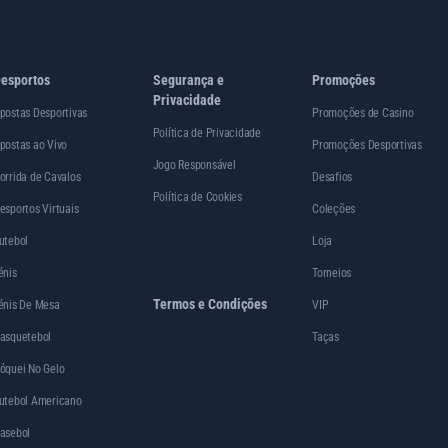
esportos
Segurança e
Promoções
Privacidade
postas Desportivas
Promoções de Casino
Política de Privacidade
postas ao Vivo
Promoções Desportivas
Jogo Responsável
orrida de Cavalos
Desafios
Política de Cookies
esportos Virtuais
Coleções
utebol
Loja
énis
Torneios
Termos e Condições
énis De Mesa
VIP
asquetebol
Taças
óquei No Gelo
utebol Americano
asebol