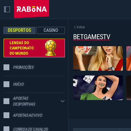
Voltar
DESPORTOS
CASINO
BETGAMESTV
LENDAS DO
CAMPEONATO
JOGAR
DO MUNDO
PROMOÇÕES
JOGAR
INÍCIO
APOSTAS
DESPORTIVAS
APOSTAS AO VIVO
CORRIDA DE CAVALOS