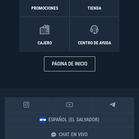
PROMOCIONES
TIENDA
CAJERO
CENTRO DE AYUDA
PÁGINA DE INICIO
ESPAÑOL (EL SALVADOR)
CHAT EN VIVO