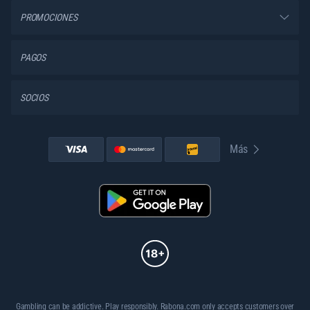
PROMOCIONES
PAGOS
SOCIOS
Más
Gambling can be addictive. Play responsibly. Rabona.com only accepts customers over