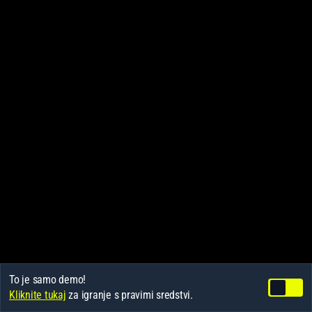
To je samo demo!
Kliknite tukaj
za igranje s pravimi sredstvi.