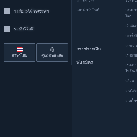
สร้างทางลัด
ยอดนิย
แผนผังเว็บไซต์
การแข่
วงล้อแห่งโชคชะตา
โลก
เอ็กซ์คล
ระดับวีไอพี
การซื้อ
เมกะเวย
การชำระเงิน
ภาษาไทย
เกมถ่า
ศูนย์ช่วยเหลือ
พันธมิตร
เกมแบบเ
ไม่ต้องต
สล็อต
เกมโต๊ะ
เกมทั้