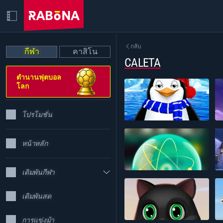
กลับ
กีฬา
คาสิโน
CALETA
ตำนานฟุตบอล
โลก
เล่น
โปรโมชั่น
เล่น
หน้าหลัก
เดิมพันกีฬา
เล่น
เดิมพันสด
การแข่งม้า