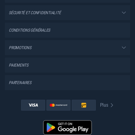
SÉCURITÉ ET CONFIDENTIALITÉ
CONDITIONS GÉNÉRALES
PROMOTIONS
PAIEMENTS
PARTENAIRES
Plus