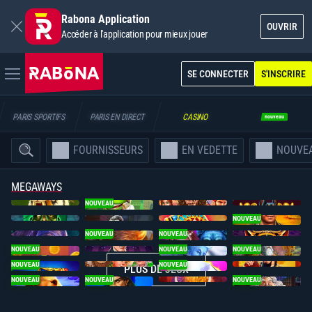
Rabona Application
OUVRIR
Accéder à l'application pour mieux jouer
SE CONNECTER
S'INSCRIRE
PARIS SPORTIFS
PARIS EN DIRECT
CASINO
DUELTY
nouveau
FOURNISSEURS
EN VEDETTE
NOUVE
MEGAWAYS
NOUVEAU
NOUVEAU
NOUVEAU
NOUVEAU
NOUVEAU
NOUVEAU
NOUVEAU
NOUVEAU
NOUVEAU
PLUS DE JEUX
NOUVEAU
NOUVEAU
NOUVEAU