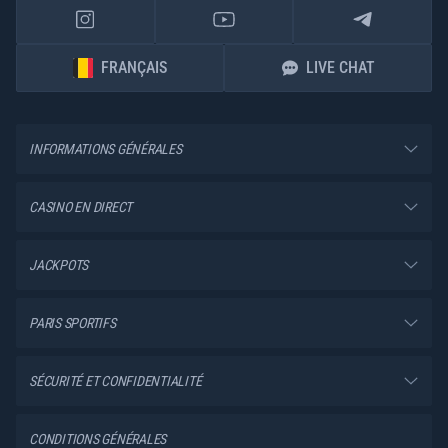
FRANÇAIS
LIVE CHAT
INFORMATIONS GÉNÉRALES
CASINO EN DIRECT
JACKPOTS
PARIS SPORTIFS
SÉCURITÉ ET CONFIDENTIALITÉ
CONDITIONS GÉNÉRALES