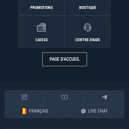
PROMOTIONS
BOUTIQUE
CAISSE
CENTRE D'AIDE
PAGE D'ACCUEIL
FRANÇAIS
LIVE CHAT