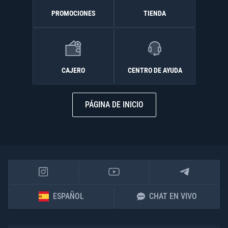
PROMOCIONES
TIENDA
CAJERO
CENTRO DE AYUDA
PÁGINA DE INICIO
ESPAÑOL
CHAT EN VIVO