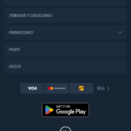
TÉRMINOS Y CONDICIONES
PROMOCIONES
PAGOS
SOCIOS
Más