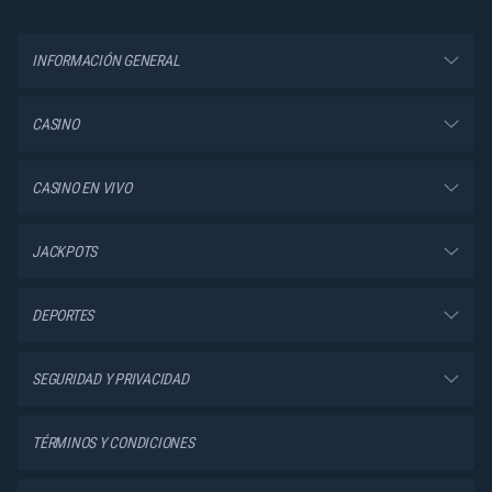
INFORMACIÓN GENERAL
CASINO
CASINO EN VIVO
JACKPOTS
DEPORTES
SEGURIDAD Y PRIVACIDAD
TÉRMINOS Y CONDICIONES