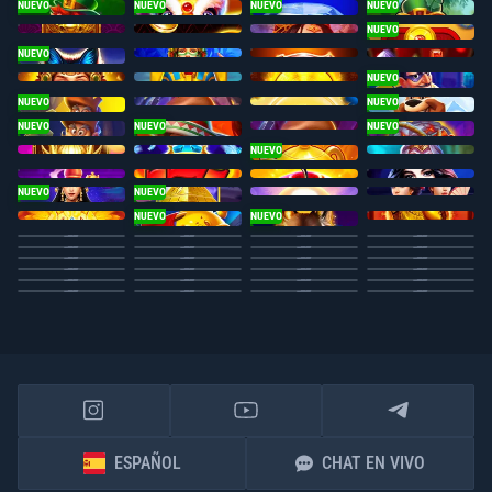
NUEVO
NUEVO
NUEVO
NUEVO
NUEVO
NUEVO
NUEVO
NUEVO
NUEVO
NUEVO
NUEVO
NUEVO
NUEVO
NUEVO
NUEVO
NUEVO
NUEVO
ESPAÑOL
CHAT EN VIVO