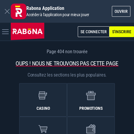
Rabona Application
OUVRIR
Accéder à l'application pour mieux jouer
SE CONNECTER
S'INSCRIRE
Page 404 non trouvée
OUPS ! NOUS NE TROUVONS PAS CETTE PAGE
Consultez les sections les plus populaires.
CASINO
PROMOTIONS